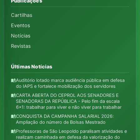
Publicações
Cartilhas
Eventos
Notícias
Revistas
Últimas Notícias
Auditório lotado marca audiência pública em defesa
auto_stories
do IAPS e fortalece mobilização dos servidores
CARTA ABERTA DO CEPROL AOS SENADORES E
auto_stories
SENADORAS DA REPÚBLICA - Pelo fim da escala
6x1: trabalhar para viver e não viver para trabalhar
CONQUISTA DA CAMPANHA SALARIAL 2026:
auto_stories
Ampliação do número de Bolsas Mestrado
Professoras de São Leopoldo paralisam atividades e
auto_stories
realizam caminhada em defesa da valorização do