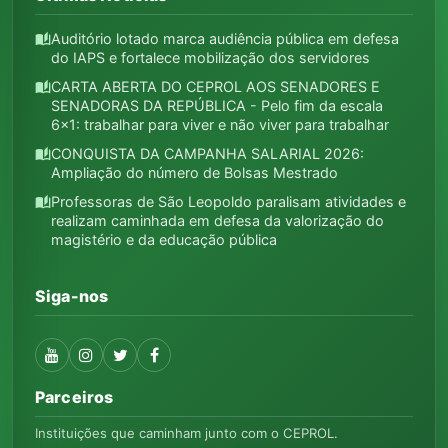
Auditório lotado marca audiência pública em defesa
auto_stories
do IAPS e fortalece mobilização dos servidores
CARTA ABERTA DO CEPROL AOS SENADORES E
auto_stories
SENADORAS DA REPÚBLICA - Pelo fim da escala
6x1: trabalhar para viver e não viver para trabalhar
CONQUISTA DA CAMPANHA SALARIAL 2026:
auto_stories
Ampliação do número de Bolsas Mestrado
Professoras de São Leopoldo paralisam atividades e
auto_stories
realizam caminhada em defesa da valorização do
magistério e da educação pública
Siga-nos
Parceiros
Instituições que caminham junto com o CEPROL.