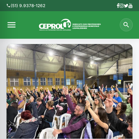
(51) 9.9378-1262
phone
menu
search