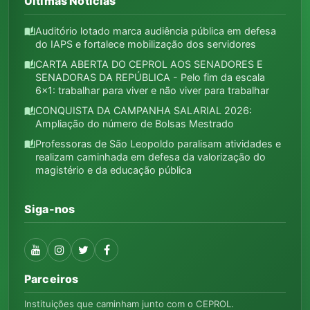
Últimas Notícias
Auditório lotado marca audiência pública em defesa
auto_stories
do IAPS e fortalece mobilização dos servidores
CARTA ABERTA DO CEPROL AOS SENADORES E
auto_stories
SENADORAS DA REPÚBLICA - Pelo fim da escala
6x1: trabalhar para viver e não viver para trabalhar
CONQUISTA DA CAMPANHA SALARIAL 2026:
auto_stories
Ampliação do número de Bolsas Mestrado
Professoras de São Leopoldo paralisam atividades e
auto_stories
realizam caminhada em defesa da valorização do
magistério e da educação pública
Siga-nos
Parceiros
Instituições que caminham junto com o CEPROL.