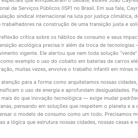
ional de Serviços Públicos (ISP) no Brasil. Em sua fala, Ca
ulação sindical internacional na luta por justiça climática,
trabalhadores na construção de uma transição justa e soli
eflexão crítica sobre os hábitos de consumo e seus impact
ansição ecológica precisa ir além da troca de tecnologias
mento vigente. Ele alertou que nem toda solução “verde” é
o como exemplo o uso do cobalto em baterias de carros elé
tração, muitas vezes, envolve o trabalho infantil em minas 
atenção para a forma como arquitetamos nossas cidades, 
ensificam o uso de energia e aprofundam desigualdades. Par
ge mais do que inovação tecnológica — exige mudar padrõ
dianas, pensando em soluções que respeitem o planeta e a
epensar o modelo de consumo como um todo. Precisamos m
as a lógica que estrutura nossas cidades, nossas casas e n