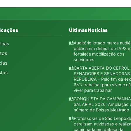
icações
Últimas Notícias
Auditório lotado marca audiê
ilhas
auto_stories
pública em defesa do IAPS e
tos
fortalece mobilização dos
servidores
cias
CARTA ABERTA DO CEPROL
auto_stories
stas
SENADORES E SENADORAS
REPÚBLICA - Pelo fim da esc
6x1: trabalhar para viver e n
viver para trabalhar
CONQUISTA DA CAMPANHA
auto_stories
SALARIAL 2026: Ampliação 
número de Bolsas Mestrado
Professoras de São Leopold
auto_stories
paralisam atividades e reali
caminhada em defesa da