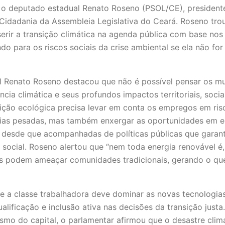
 o deputado estadual Renato Roseno (PSOL/CE), presiden
Cidadania da Assembleia Legislativa do Ceará. Roseno tro
serir a transição climática na agenda pública com base nos
ndo para os riscos sociais da crise ambiental se ela não fo
 Renato Roseno destacou que não é possível pensar os mu
cia climática e seus profundos impactos territoriais, socia
sição ecológica precisa levar em conta os empregos em ris
trias pesadas, mas também enxergar as oportunidades em e
, desde que acompanhadas de políticas públicas que garan
ça social. Roseno alertou que “nem toda energia renovável é,
os podem ameaçar comunidades tradicionais, gerando o q
 a classe trabalhadora deve dominar as novas tecnologias
alificação e inclusão ativa nas decisões da transição justa
mo do capital, o parlamentar afirmou que o desastre cli