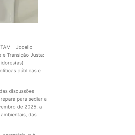
ETAM – Jocelio
 e Transição Justa:
vidores(as)
líticas públicas e
 das discussões
repara para sediar a
vembro de 2025, a
 ambientais, das
 secretário sub-