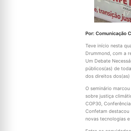
Por: Comunicação 
Teve início nesta q
Drummond, com a rea
Um Debate Necessário
públicos(as) de toda
dos direitos dos(as)
O seminário marcou a
sobre justiça climá
COP30, Conferência
Confetam destacou a
novas tecnologias e 
Entre os convidados