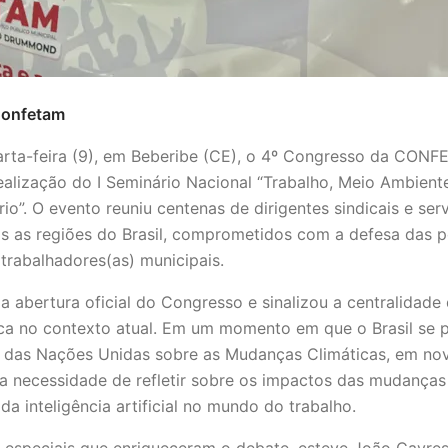
Confetam
uarta-feira (9), em Beberibe (CE), o 4º Congresso da CONF
lização do I Seminário Nacional “Trabalho, Meio Ambiente
”. O evento reuniu centenas de dirigentes sindicais e ser
s as regiões do Brasil, comprometidos com a defesa das po
 trabalhadores(as) municipais.
 abertura oficial do Congresso e sinalizou a centralidade
tica no contexto atual. Em um momento em que o Brasil se p
 das Nações Unidas sobre as Mudanças Climáticas, em no
 necessidade de refletir sobre os impactos das mudanças
da inteligência artificial no mundo do trabalho.
 especiais que enriqueceram o debate, esteve João Cayres,