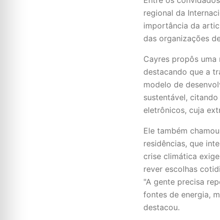
regional da Internac
importância da artic
das organizações de 
Cayres propôs uma r
destacando que a tr
modelo de desenvolvi
sustentável, citand
eletrônicos, cuja ex
Ele também chamou 
residências, que int
crise climática exi
rever escolhas coti
"A gente precisa r
fontes de energia, m
destacou.