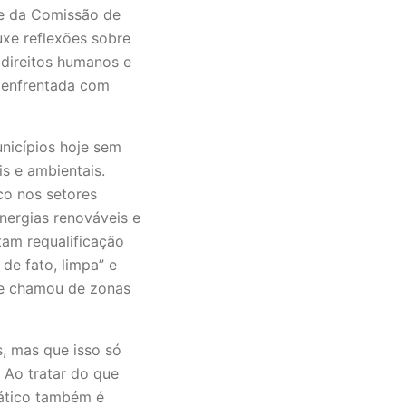
te da Comissão de
uxe reflexões sobre
 direitos humanos e
r enfrentada com
nicípios hoje sem
is e ambientais.
co nos setores
nergias renováveis e
tam requalificação
 de fato, limpa” e
ue chamou de zonas
, mas que isso só
. Ao tratar do que
mático também é