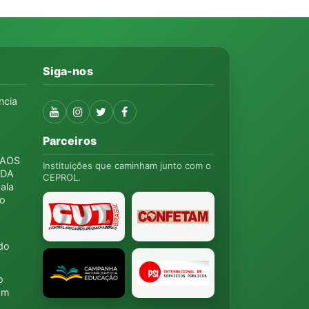
Siga-nos
ncia
Parceiros
 AOS
Instituições que caminham junto com o
 DA
CEPROL.
ala
ão
do
o
zam