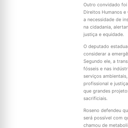
Outro convidado foi
Direitos Humanos e 
a necessidade de in
na cidadania, alerta
justiça e equidade.
O deputado estadual
considerar a emergên
Segundo ele, a tran
fósseis e nas indús
serviços ambientais
profissional e justi
que grandes projet
sacrificiais.
Roseno defendeu que
será possível com qu
chamou de metabolis