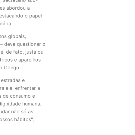
yres abordou a
 destacando o papel
dária.
os globais,
 — deve questionar o
, de fato, justa ou
tricos e aparelhos
no Congo.
estradas e
a ele, enfrentar a
es de consumo e
 dignidade humana.
udar não só as
ossos hábitos",