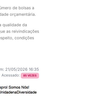
número de bolsas a
idade orçamentária.
a qualidade da
ue as reivindicações
espeito, condições
m: 21/05/2026 16:35
| Acessado:
85 VEZES