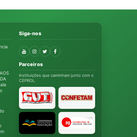
Siga-nos
ncia
Parceiros
 AOS
Instituições que caminham junto com o
 DA
CEPROL.
ala
ão
do
o
zam